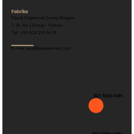
Fabrika
Elazığ Organizde Sanayi Bölgesi
7. Sk. No:2 Elazığ / Türkiye
Tel : +90 424 255 56 35
E-mail: assa@assayemek.com
Bizi Takip edin
Bizi Takip edin