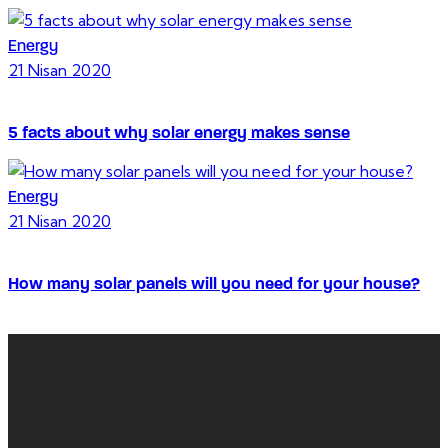
Energy
21 Nisan 2020
5 facts about why solar energy makes sense
Energy
21 Nisan 2020
How many solar panels will you need for your house?