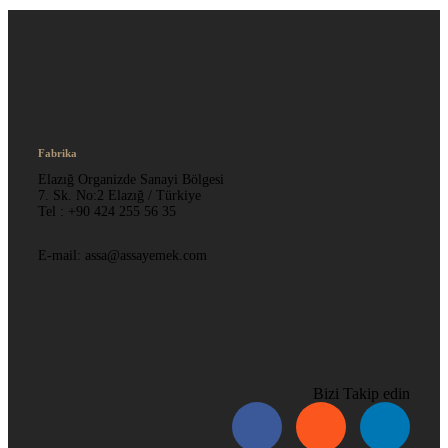
Fabrika
Elazığ Organizde Sanayi Bölgesi
7. Sk. No:2 Elazığ / Türkiye
Tel : +90 424 255 56 35
E-mail: assa@assayemek.com
Bizi Takip edin