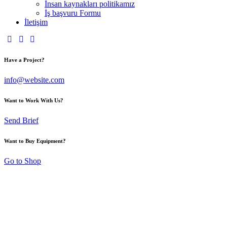
İnsan kaynakları politikamız
İş başvuru Formu
İletişim
Have a Project?
info@website.com
Want to Work With Us?
Send Brief
Want to Buy Equipment?
Go to Shop