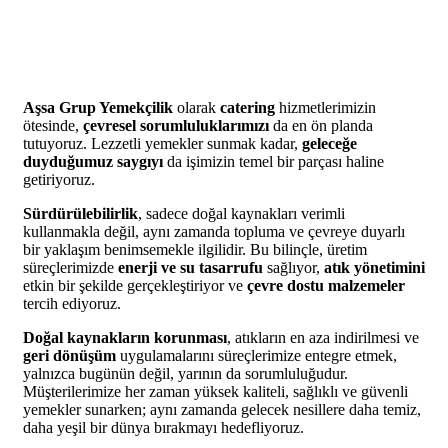
Aşsa Grup Yemekçilik
olarak
catering
hizmetlerimizin
ötesinde,
çevresel sorumluluklarımızı
da en ön planda
tutuyoruz. Lezzetli yemekler sunmak kadar,
geleceğe
duyduğumuz saygıyı
da işimizin temel bir parçası haline
getiriyoruz.
Sürdürülebilirlik
, sadece doğal kaynakları verimli
kullanmakla değil, aynı zamanda topluma ve çevreye duyarlı
bir yaklaşım benimsemekle ilgilidir. Bu bilinçle, üretim
süreçlerimizde
enerji ve su tasarrufu
sağlıyor,
atık yönetimini
etkin bir şekilde gerçekleştiriyor ve
çevre dostu malzemeler
tercih ediyoruz.
Doğal kaynakların korunması
, atıkların en aza indirilmesi ve
geri dönüşüm
uygulamalarını süreçlerimize entegre etmek,
yalnızca bugünün değil, yarının da sorumluluğudur.
Müşterilerimize her zaman yüksek kaliteli, sağlıklı ve güvenli
yemekler sunarken; aynı zamanda gelecek nesillere daha temiz,
daha yeşil bir dünya bırakmayı hedefliyoruz.