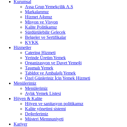
Kurumsal
Aşsa Grup Yemekçilik A.Ş
Markalarımız
Hizmet Ağımız
Misyon ve Visyon
Kalite Politikamız
Sürdürülebilir Gelecek
Belgeler ve Sertifikalar
KVKK
Hizmetler
Catering Hizmeti
Yerinde Üretim Yemek
Organizasyon ve Davet Yemeği
Taşımalı Yemek
Tabldot ve Ambalajlı Yemek
Özel Günleriniz İçin Yemek Hizmeti
Menülerimiz
Menülerimiz
Aylık Yemek Listesi
Hijyen & Kalite
Hijyen ve sanitasyon politikamız
Kalite yönetimi sistemi
Değerlerimiz
Müşteri Memnuniyeti
Kariyer